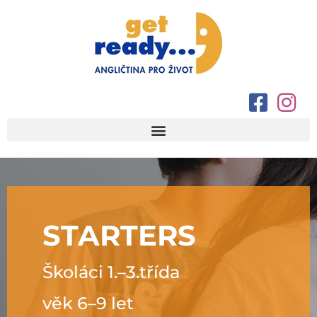
STARTERS
Školáci 1.–⁠3.třída
věk 6–⁠9 let