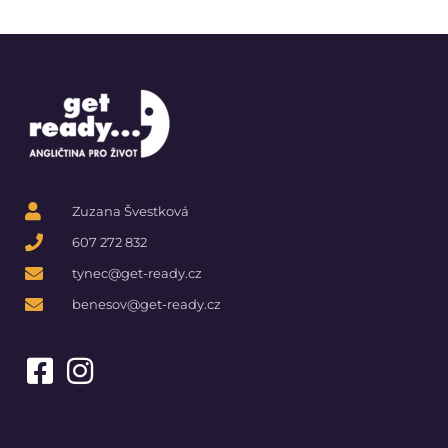
Zuzana Švestková
607 272 832
tynec@get-ready.cz
benesov@get-ready.cz