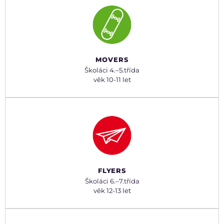
MOVERS
Školáci 4.–⁠5.třída
věk 10-11 let
FLYERS
Školáci 6.–⁠7.třída
věk 12-13 let