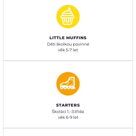
LITTLE MUFFINS
Děti školkou povinné
věk 5-7 let
STARTERS
Školáci 1.–⁠3.třída
věk 6-9 let