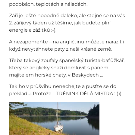
podobách, teplotách a náladách.
Září je ještě hooodně daleko, ale stejně se na vás
2. zářijový týden už těšíme, jak budete plní
energie a zážitků :-).
A nezapomeňte – na angličtinu můžete narazit i
když nevytáhnete paty z naší krásné země.
Třeba takový zoufaly španělský turista-baťůžkář,
který se anglicky snaží domluvit s panem
majitelem horské chaty. v Beskydech …
Tak ho v průšvihu nenechejte a pusťte se do
překladu. Protože – TRÉNINK DĚLÁ MISTRA :-)))