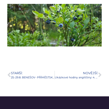
STARŠÍ:
NOVĚJŠÍ:
25.-29.8. BENEŠOV- PŘÍMĚSTSKÝ TÁBOR S ANGLIČTINOU
Ukázkové hodiny angličtiny: 4. a 5. září v Týnci a v Benešově