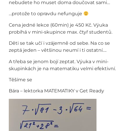
nebudete ho muset doma doučovat sami…
…protože to opravdu nefunguje
Cena jedné lekce (60min) je 450 Kč. Výuka
probíhá v mini-skupince max. čtyř studentů.
Děti se tak učí i vzájemně od sebe. Na co se
zeptá jeden – většinou neumí i ti ostatní….
A třeba se jenom bojí zeptat. Výuka v mini-
skupinkách je na matematiku velmi efektivní.
Těšíme se
Bára – lektorka MATEMATIKY v Get Ready