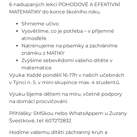
6 nadupaných lekcí POHODOVÉ A EFEKTIVNÍ
MATEMATIKY do konce školního roku.
Shrneme učivo
Vysvětlíme, co je potřeba – v příjemné
atmosféře
Natrénujeme na písemky a zachráníme
známku z MATIKY
Zvýšíme sebevědomí vašeho dítěte v
matematice
Výuka: Každé pondělí 16-17h v našich učebnách
v Týnci n. S. v mini-skupince max. 4 studentů.
Výuku šijeme dětem na míru, včetně podpory
na domácí procvičování.
Přihlášky: SMSkou nebo WhatsAppem u Zuzany
Švestkové, tel: 607272832
Hodíme vašemu dítěti záchranný kruh a