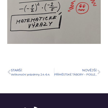
STARŠÍ:
NOVĚJŠÍ:
Velikonoční prázdniny 2.4.-6.4.
PŘÍMĚSTSKÉ TÁBORY – POSLEDNÍ 2 TÝDNY V SRPNU :-)